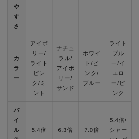
や
す
さ
アイボ
ライト
ナチュ
リー/
ホワイ
ブル
カ
ラル/
ライト
ト/ピ
ー/イ
ラ
アイボ
ピン
ンク/
エロ
ー
リー/
ク/ミ
ブルー
ー/ピ
サンド
ント
ンク
パ
イ
5.4倍/
ル
5.4倍
6.3倍
7.0倍
シャー