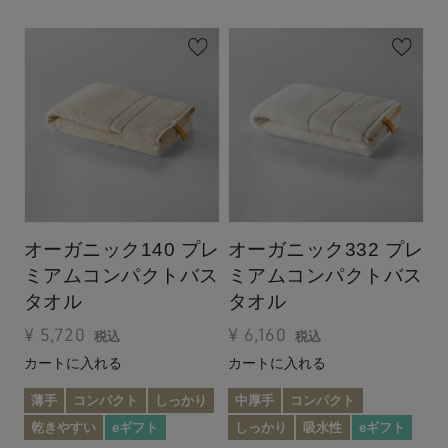
オーガニック140 プレ
オーガニック332 プレ
ミアムコンパクトバス
ミアムコンパクトバス
タオル
タオル
¥
5,720
¥
6,160
税込
税込
カートに入れる
カートに入れる
薄手
コンパクト
しっかり
中厚手
コンパクト
乾きやすい
eギフト
しっかり
吸水性
eギフト