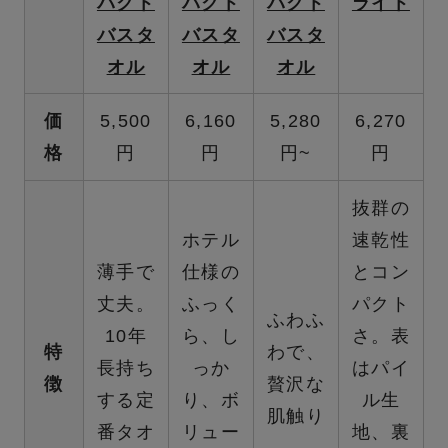
パクト
パクト
パクト
ライト
バスタ
バスタ
バスタ
オル
オル
オル
価
5,500
6,160
5,280
6,270
格
円
円
円~
円
抜群の
ホテル
速乾性
薄手で
仕様の
とコン
丈夫。
ふっく
パクト
ふわふ
10年
ら、し
さ。表
特
わで、
長持ち
っか
はパイ
徴
贅沢な
する定
り、ボ
ル生
肌触り
番タオ
リュー
地、裏