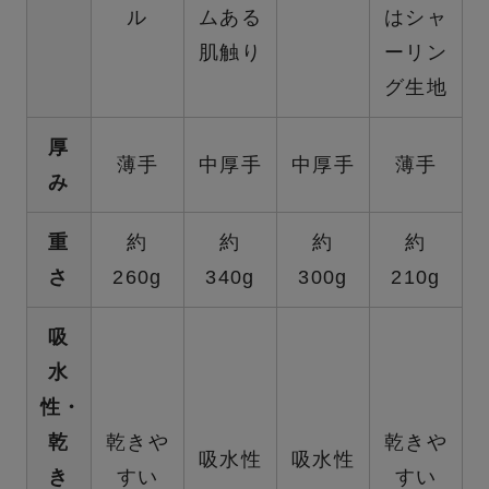
ル
ムある
はシャ
肌触り
ーリン
グ生地
厚
薄手
中厚手
中厚手
薄手
み
重
約
約
約
約
さ
260g
340g
300g
210g
吸
水
性・
乾
乾きや
乾きや
吸水性
吸水性
き
すい
すい