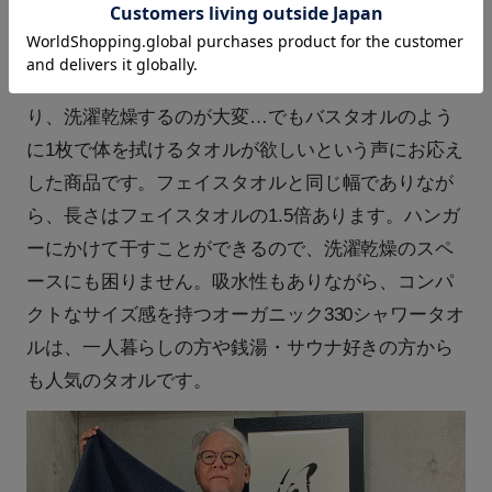
オーガニック330シャワータオル
シャワータオルは、バスタオルだと収納に困った
り、洗濯乾燥するのが大変…でもバスタオルのよう
に1枚で体を拭けるタオルが欲しいという声にお応え
した商品です。フェイスタオルと同じ幅でありなが
ら、長さはフェイスタオルの1.5倍あります。ハンガ
ーにかけて干すことができるので、洗濯乾燥のスペ
ースにも困りません。吸水性もありながら、コンパ
クトなサイズ感を持つオーガニック330シャワータオ
ルは、一人暮らしの方や銭湯・サウナ好きの方から
も人気のタオルです。