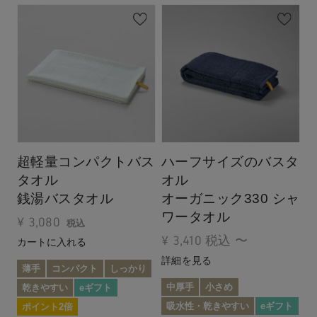
超軽量コンパクトバス
ハーフサイズのバスタ
タオル
オル
銭湯バスタオル
オーガニック330 シャ
ワータオル
¥
3,080
税込
¥
3,410
税込
〜
カートに入れる
詳細を見る
薄手
コンパクト
しっかり
中厚手
小さめ
乾きやすい
eギフト
吸水性・乾きやすい
eギフト
ポイント2倍