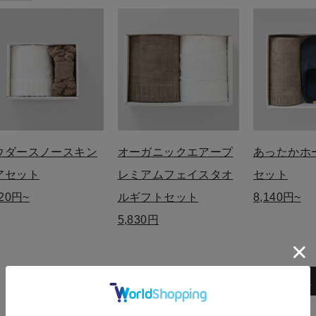
ウダースノースキン
オーガニックエアープ
あったかホ
アセット
レミアムフェイスタオ
セット
520円~
ルギフトセット
8,140円~
5,830円
オーガニックエアープレミアム