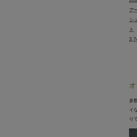
2
ア
シ
ト
3,
オ
多
イ
り