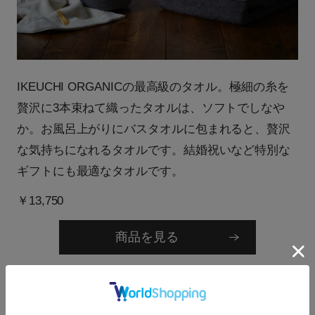
IKEUCHI ORGANICの最高級のタオル。極細の糸を
贅沢に3本束ねて織ったタオルは、ソフトでしなや
か。お風呂上がりにバスタオルに包まれると、贅沢
な気持ちになれるタオルです。結婚祝いなど特別な
ギフトにも最適なタオルです。
￥13,750
商品を見る
コットンヌーボー