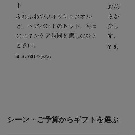
ト
お花見の
上質
ふわふわのウォッシュタオル
らかなカ
てい
と、ヘアバンドのセット。毎日
少し楽し
りの
のスキンケア時間を癒しのひと
す。
ときに。
¥ 5,445
(税
¥ 3,740~
(税込)
シーン・ご予算からギフトを選ぶ