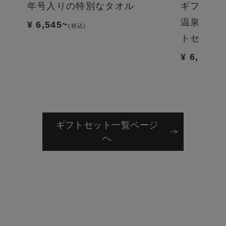
に包
年号入りの特別なタオル
ギフトセ
なれ
温泉好き
¥ 6,545~
(税込)
いな
トセット
¥ 6,985
(税
ギフトセット一覧ページ
へ