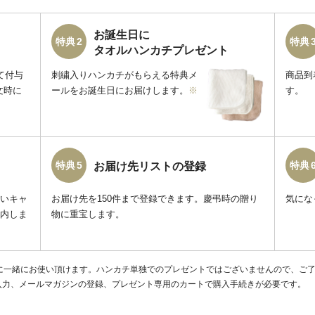
お誕生日に
特典 2
特典 
タオルハンカチプレゼント
て付与
刺繍入りハンカチがもらえる特典メ
商品到
文時に
ールをお誕生日にお届けします。
※
す。
特典 5
特典 
お届け先リストの登録
いキャ
お届け先を150件まで登録できます。慶弔時の贈り
気にな
内しま
物に重宝します。
に一緒にお使い頂けます。ハンカチ単独でのプレゼントではございませんので、ご
入力、メールマガジンの登録、プレゼント専用のカートで購入手続きが必要です。