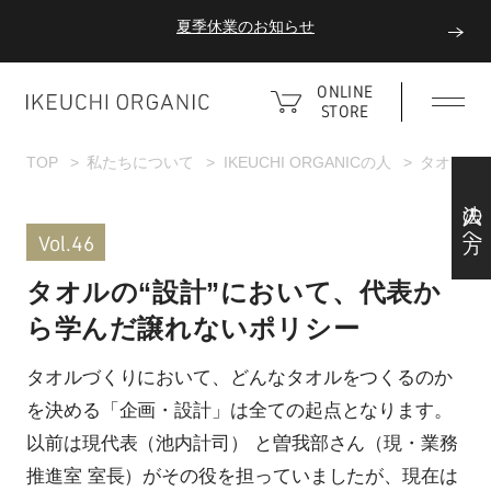
ダブルポイント！夏をアクティブに楽しむ夏タオル
ONLINE
夏季休業のお知らせ
STORE
TOP
私たちについて
IKEUCHI ORGANICの人
タオルの
法人の方へ
Vol.46
タオルの“設計”において、代表か
ら学んだ譲れないポリシー
タオルづくりにおいて、どんなタオルをつくるのか
を決める「企画・設計」は全ての起点となります。
以前は現代表（池内計司） と曽我部さん（現・業務
推進室 室長）がその役を担っていましたが、現在は