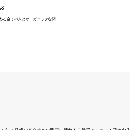
係を
わる全ての人とオーガニックな関
舗スタッフや法人営業などタオルの販売に携わる営業職とタオルの製造