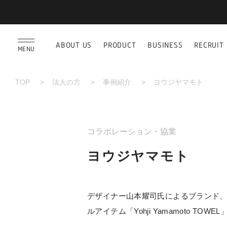
ABOUT US
PRODUCT
BUSINESS
RECRUIT
MENU
TOP
法人の方
事例紹介
ヨウジヤマモト
コラボレーション・協業
ヨウジヤマモト
デザイナー山本耀司氏によるブランド
ルアイテム「Yohji Yamamoto TOW