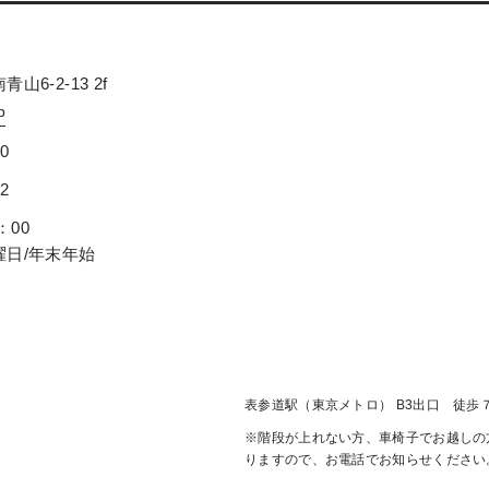
山6-2-13 2f
p
70
02
：00
曜日/年末年始
表参道駅（東京メトロ） B3出口 徒歩
※階段が上れない方、車椅子でお越しの
りますので、お電話でお知らせください