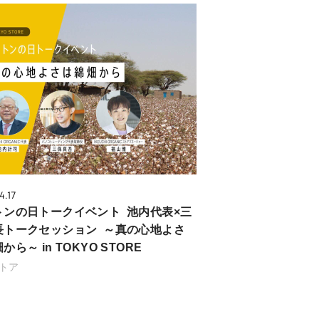
4.17
トンの日トークイベント 池内代表×三
長トークセッション ～真の心地よさ
から～ in TOKYO STORE
トア