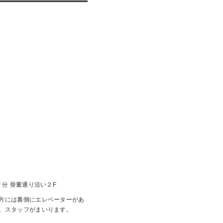
７分 骨董通り沿い２F
方には裏側にエレベーターがあ
。スタッフがまいります。