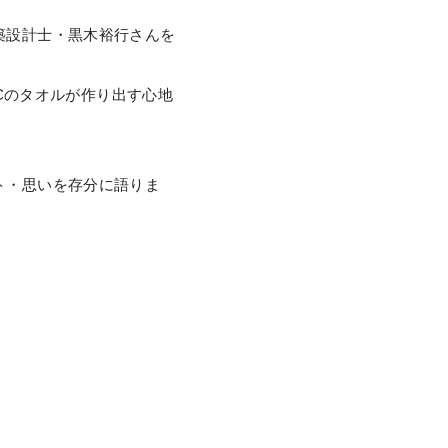
築設計士・黒木裕行さんを
ICのタオルが作り出す心地
ト・思いを存分に語りま