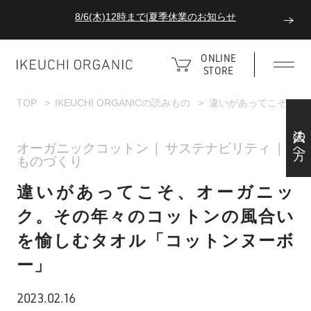
8/6(木)12時まで|夏季休業のお知らせ
ダブルポイント！夏をアクティブに楽しむ夏タオル
ONLINE
STORE
8/6(木)12時まで|夏季休業のお知らせ
TOP
IKEUCHI ORGANICの読みもの
違いがあってこそ、オ
法人の方へ
オーガニックコットン
サステナビリティ
ものづくり
違いがあってこそ、オーガニッ
ク。その年々のコットンの風合い
を愉しむタオル「コットンヌーボ
ー」
2023.02.16