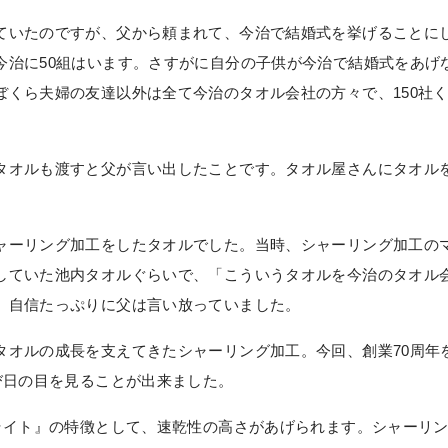
ていたのですが、父から頼まれて、今治で結婚式を挙げることに
今治に50組はいます。さすがに自分の子供が今治で結婚式をあげ
ぼくら夫婦の友達以外は全て今治のタオル会社の方々で、150社
タオルも渡すと父が言い出したことです。タオル屋さんにタオル
ャーリング加工をしたタオルでした。当時、シャーリング加工の
していた池内タオルぐらいで、「こういうタオルを今治のタオル
、自信たっぷりに父は言い放っていました。
タオルの成長を支えてきたシャーリング加工。今回、創業70周年
び日の目を見ることが出来ました。
0ライト』の特徴として、速乾性の高さがあげられます。シャーリ