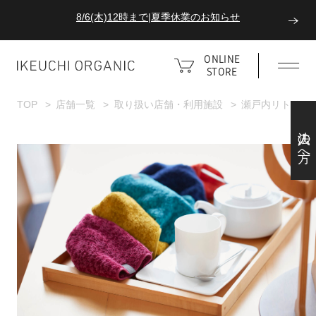
8/6(木)12時まで|夏季休業のお知らせ
ダブルポイント！夏をアクティブに楽しむ夏タオル
ONLINE
STORE
8/6(木)12時まで|夏季休業のお知らせ
TOP
店舗一覧
取り扱い店舗・利用施設
瀬戸内リトリート
法人の方へ