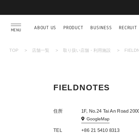
ABOUT US
PRODUCT
BUSINESS
RECRUIT
MENU
TOP
店舗一覧
取り扱い店舗・利用施設
FIELD
FIELDNOTES
住所
1F, No.24 Tai An Road 200
GoogleMap
TEL
+86 21 5410 8313