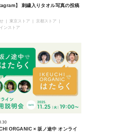
stagram】 刺繍入りタオル写真の投稿
！
せ
東京ストア
京都ストア
インストア
0.30
UCHI ORGANIC × 坂ノ途中 オンライ