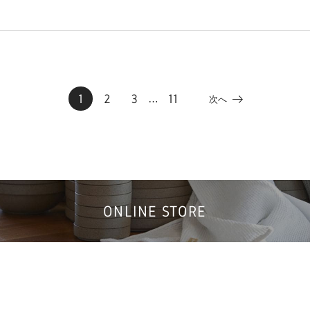
1
2
3
11
…
次へ
ONLINE STORE