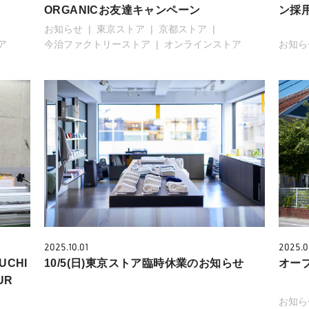
ORGANICお友達キャンペーン
ン採
お知らせ
東京ストア
京都ストア
ア
今治ファクトリーストア
オンラインストア
お知ら
2025.10.01
2025.0
CHI
10/5(日)東京ストア臨時休業のお知らせ
オー
UR
お知ら