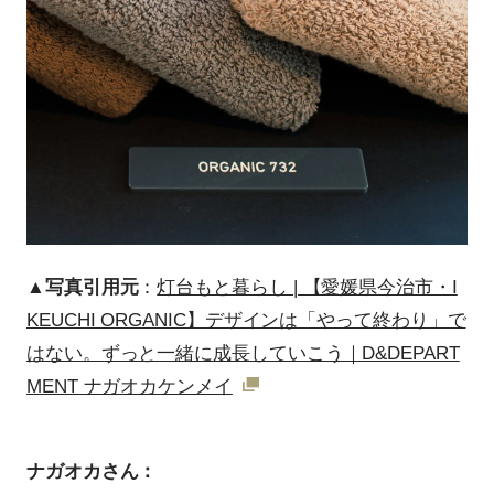
▲写真引用元
：
灯台もと暮らし | 【愛媛県今治市・I
KEUCHI ORGANIC】デザインは「やって終わり」で
はない。ずっと一緒に成長していこう｜D&DEPART
MENT ナガオカケンメイ
ナガオカさん：