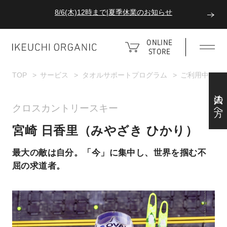
8/6(木)12時まで|夏季休業のお知らせ
ダブルポイント！夏をアクティブに楽しむ夏タオル
ONLINE
STORE
8/6(木)12時まで|夏季休業のお知らせ
TOP
サービス
タオルサポートプログラム
ご利用中のア
法人の方へ
クロスカントリースキー
宮崎 日香里（みやざき ひかり）
最大の敵は自分。「今」に集中し、世界を掴む不
屈の求道者。