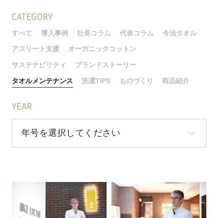
CATEGORY
すべて
導入事例
社長コラム
代表コラム
今治タオル
アスリート支援
オーガニックコットン
サステナビリティ
ブランドストーリー
タオルメンテナンス
洗濯TIPS
ものづくり
商品紹介
YEAR