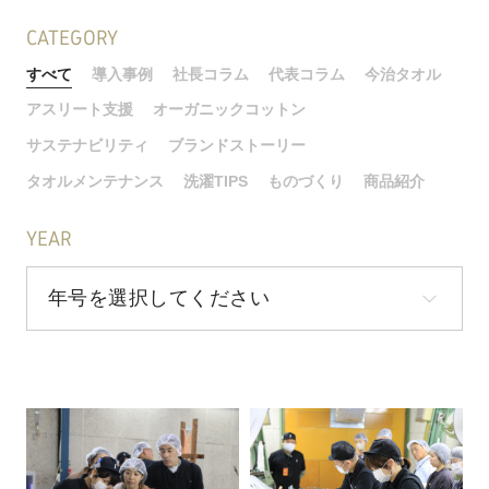
CATEGORY
すべて
導入事例
社長コラム
代表コラム
今治タオル
アスリート支援
オーガニックコットン
サステナビリティ
ブランドストーリー
タオルメンテナンス
洗濯TIPS
ものづくり
商品紹介
YEAR