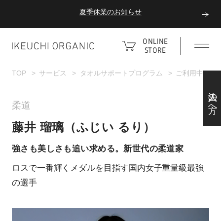
夏季休業のお知らせ
ダブルポイント！夏をアクティブに楽しむ夏タオル
ONLINE
STORE
夏季休業のお知らせ
TOP
サービス
タオルサポートプログラム
ご利用中のア
法人の方へ
柔道
藤井 瑠璃（ふじい るり）
強さも美しさも追い求める。新世代の柔道家
ロスで一番輝くメダルを目指す国内女子重量級最強
の選手