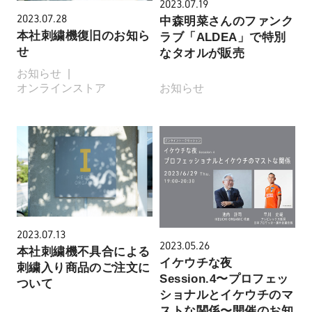
2023.07.19
2023.07.28
中森明菜さんのファンク
本社刺繍機復旧のお知ら
ラブ「ALDEA」で特別
せ
なタオルが販売
お知らせ
オンラインストア
お知らせ
2023.07.13
2023.05.26
本社刺繍機不具合による
イケウチな夜
刺繍入り商品のご注文に
Session.4〜プロフェッ
ついて
ショナルとイケウチのマ
ストな関係〜開催のお知