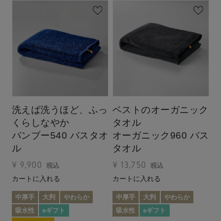
洗えば洗うほど、ふっ
ベストのオーガニック
くらしなやか
タオル
バンブー540 バスタオ
オーガニック960 バス
ル
タオル
¥
9,900
¥
13,750
税込
税込
カートに入れる
カートに入れる
中厚手
大判
やわらか
中厚手
大判
やわらか
吸水性
eギフト
吸水性
eギフト