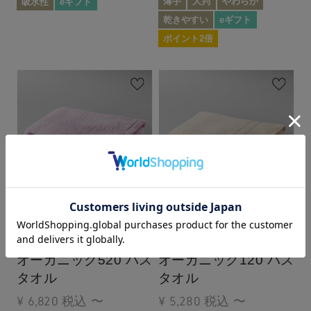
薄手
大判
やわらか
吸水性
eギフト
乾きやすい
eギフト
ポイント2倍
ふっくらやわらか、パ
5年、10年と気持ちい
イルがはずむ
い風合いが長持ちする
オーガニック520 バス
オーガニック120 バス
タオル
タオル
¥
6,820
税込
〜
¥
5,280
税込
〜