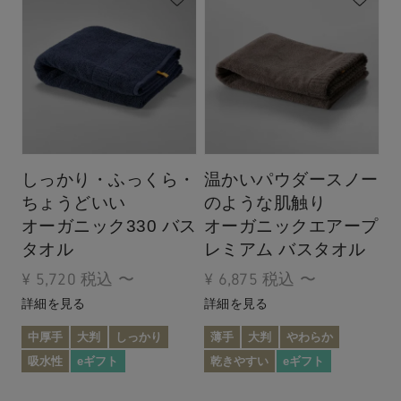
しっかり・ふっくら・
温かいパウダースノー
ちょうどいい
のような肌触り
オーガニック330 バス
オーガニックエアープ
タオル
レミアム バスタオル
¥
5,720
税込
〜
¥
6,875
税込
〜
詳細を見る
詳細を見る
中厚手
大判
しっかり
薄手
大判
やわらか
吸水性
eギフト
乾きやすい
eギフト