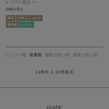
¥
7,975
税込
〜
詳細を見る
厚手
大判
しっかり
吸水性
eギフト
レビュー順
新着順
価格が安い順
価格が高い順
11
件中
1
-
11
件表示
GUIDE