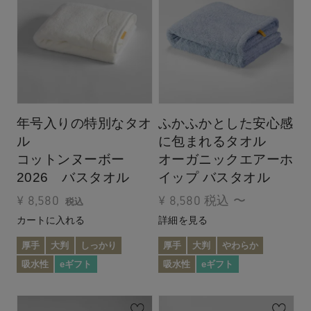
年号入りの特別なタオ
ふかふかとした安心感
ル
に包まれるタオル
コットンヌーボー
オーガニックエアーホ
2026 バスタオル
イップ バスタオル
¥
8,580
¥
8,580
税込
〜
税込
カートに入れる
詳細を見る
厚手
大判
しっかり
厚手
大判
やわらか
吸水性
eギフト
吸水性
eギフト