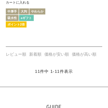
カートに入れる
中厚手
大判
やわらか
吸水性
eギフト
ポイント2倍
レビュー順
新着順
価格が安い順
価格が高い順
11
件中
1
-
11
件表示
GUIDE