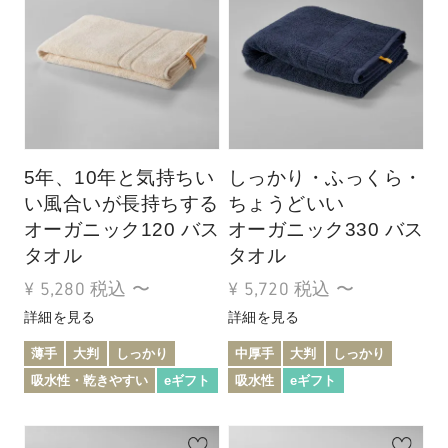
5年、10年と気持ちい
しっかり・ふっくら・
い風合いが長持ちする
ちょうどいい
オーガニック120 バス
オーガニック330 バス
タオル
タオル
¥
5,280
税込
〜
¥
5,720
税込
〜
詳細を見る
詳細を見る
薄手
大判
しっかり
中厚手
大判
しっかり
吸水性・乾きやすい
eギフト
吸水性
eギフト