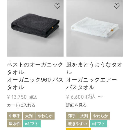
ベストのオーガニック
風をまとうようなタオ
タオル
ル
オーガニック960 バス
オーガニックエアー
タオル
バスタオル
¥
13,750
¥
6,600
税込
〜
税込
カートに入れる
詳細を見る
中厚手
大判
やわらか
薄手
大判
やわらか
吸水性
eギフト
乾きやすい
eギフト