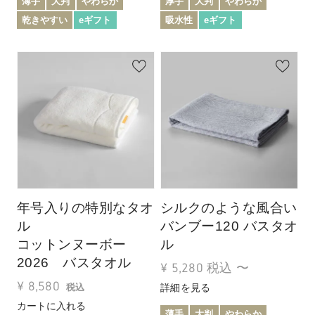
薄手
大判
やわらか
厚手
大判
やわらか
乾きやすい
eギフト
吸水性
eギフト
年号入りの特別なタオ
シルクのような風合い
ル
バンブー120 バスタオ
コットンヌーボー
ル
2026 バスタオル
¥
5,280
税込
〜
¥
8,580
詳細を見る
税込
カートに入れる
薄手
大判
やわらか