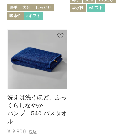
厚手
大判
しっかり
吸水性
eギフト
吸水性
eギフト
洗えば洗うほど、ふっ
くらしなやか
バンブー540 バスタオ
ル
¥
9,900
税込