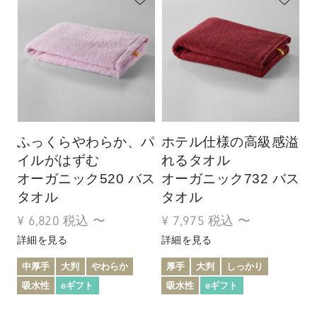
ふっくらやわらか、パ
ホテル仕様の高級感溢
イルがはずむ
れるタオル
オーガニック520 バス
オーガニック732 バス
タオル
タオル
¥
6,820
税込
〜
¥
7,975
税込
〜
詳細を見る
詳細を見る
中厚手
大判
やわらか
厚手
大判
しっかり
吸水性
eギフト
吸水性
eギフト