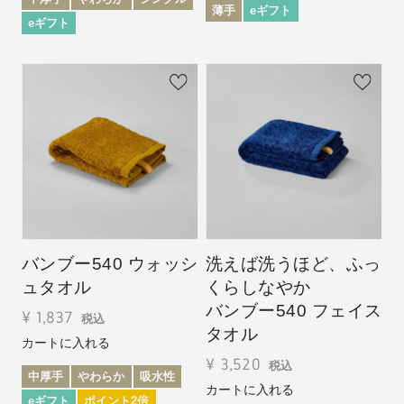
薄手
eギフト
eギフト
バンブー540 ウォッシ
洗えば洗うほど、ふっ
ュタオル
くらしなやか
バンブー540 フェイス
¥
1,837
税込
タオル
カートに入れる
¥
3,520
税込
中厚手
やわらか
吸水性
カートに入れる
eギフト
ポイント2倍