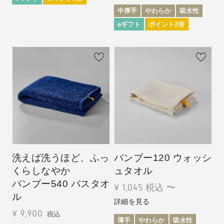
中厚手
やわらか
吸水性
eギフト
ポイント2倍
洗えば洗うほど、ふっ
バンブー120 ウォッシ
くらしなやか
ュタオル
バンブー540 バスタオ
¥
1,045
税込
〜
ル
詳細を見る
¥
9,900
税込
薄手
やわらか
吸水性