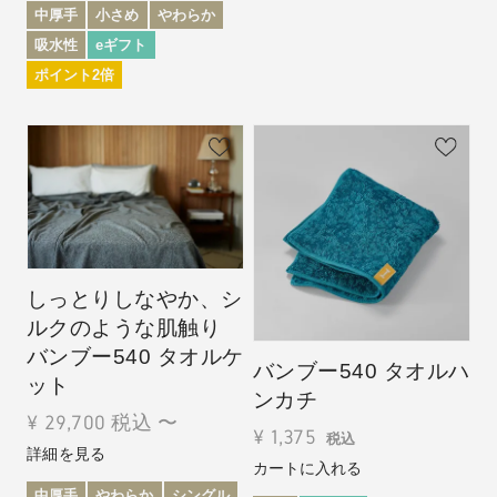
中厚手
小さめ
やわらか
吸水性
eギフト
ポイント2倍
しっとりしなやか、シ
ルクのような肌触り
バンブー540 タオルケ
バンブー540 タオルハ
ット
ンカチ
¥
29,700
税込
〜
¥
1,375
税込
詳細を見る
カートに入れる
中厚手
やわらか
シングル