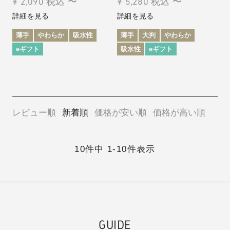
¥
2,090
税込
〜
¥
5,280
税込
〜
詳細を見る
詳細を見る
薄手
やわらか
吸水性
薄手
大判
やわらか
eギフト
吸水性
eギフト
レビュー順
新着順
価格が安い順
価格が高い順
10
件中
1
-
10
件表示
GUIDE