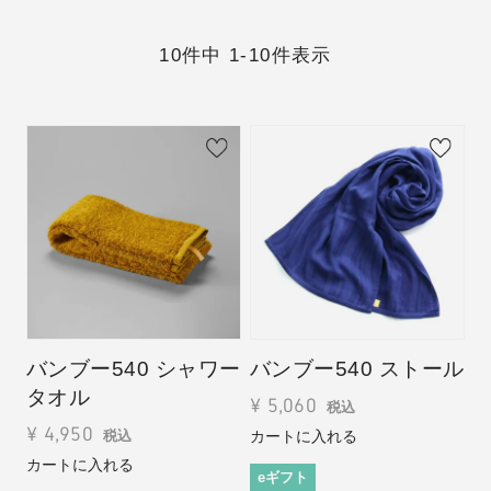
10
件中
1
-
10
件表示
バンブー540 シャワー
バンブー540 ストール
タオル
¥
5,060
税込
¥
4,950
カートに入れる
税込
カートに入れる
eギフト