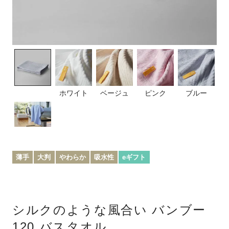
ホワイト
ベージュ
ピンク
ブルー
薄手
大判
やわらか
吸水性
eギフト
シルクのような風合い
バンブー
120 バスタオル