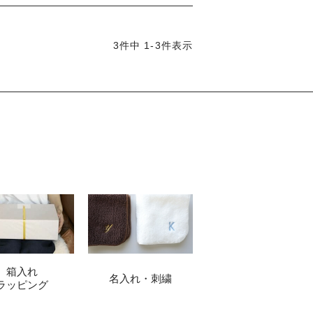
3
件中
1
-
3
件表示
箱入れ
名入れ・刺繍
ラッピング