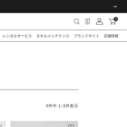
0
レンタル
サービス
タオル
メンテナンス
ブランド
サイト
店舗情報
3
件中
1
-
3
件表示