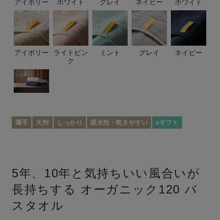
アイボリー
ホワイト
グレイ
ネイビー
ホワイト
アイボリー
ライトピン
ミント
グレイ
ネイビー
ク
薄手
大判
しっかり
吸水性・乾きやすい
eギフト
5年、10年と気持ちいい風合いが
長持ちする
オーガニック120 バ
スタオル