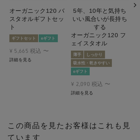
オーガニック120 バ
5年、10年と気持ち
オ
スタオルギフトセッ
いい風合いが長持ち
ォ
ト
する
薄
オーガニック120 フ
ギフトセット
eギフト
吸
ェイスタオル
e
¥
5,665
税込
〜
薄手
しっかり
¥
1
詳細を見る
吸水性・乾きやすい
詳
eギフト
¥
2,090
税込
〜
詳細を見る
この商品を見たお客様はこれも見
ています