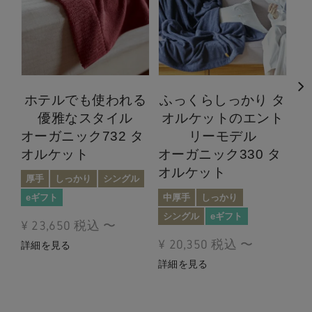
ホテルでも使われる
ふっくらしっかり タ
優雅なスタイル
オルケットのエント
オーガニック732 タ
オ
リーモデル
オルケット
ホ
オーガニック330 タ
ト
オルケット
厚手
しっかり
シングル
厚
中厚手
しっかり
eギフト
e
シングル
eギフト
¥
23,650
税込
〜
¥
¥
20,350
税込
〜
詳細を見る
詳
詳細を見る