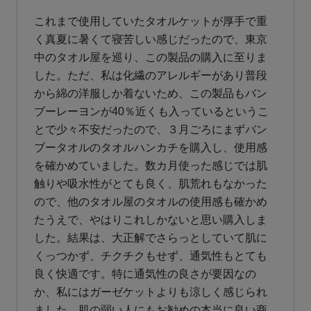
これまで使用していたタオルケットが厚手で重
く真夏に暑くて寝苦しい感じだったので、東京
中のタオル屋を巡り、この製品の購入に至りま
した。ただ、私は化繊のアレルギーがあり普段
から綿の洋服しか着ないため、この製品もバン
ブーレーヨンが40％近くも入っているというこ
とで少々不安だったので、３月ごろにまずバン
ブータオルのタオルハンカチを購入し、使用感
を確かめていました。数カ月使った感じでは肌
触りや吸水性がとても良く、肌荒れもなかった
ので、他のタオル屋のタオルの使用感も確かめ
たうえで、やはりこれしかないと思い購入しま
した。結果は、大正解でさらっとしていて肌に
くっつかず、チクチクもせず、通気性もとても
良く快適です。特に通気性の良さが要因なの
か、私にはガーゼケットよりも涼しく感じられ
ました。肌の弱い人にもお勧めの本当に良い商