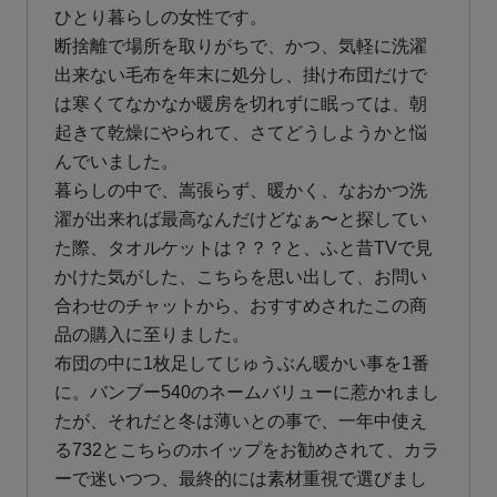
ひとり暮らしの女性です。

断捨離で場所を取りがちで、かつ、気軽に洗濯
出来ない毛布を年末に処分し、掛け布団だけで
は寒くてなかなか暖房を切れずに眠っては、朝
起きて乾燥にやられて、さてどうしようかと悩
んでいました。

暮らしの中で、嵩張らず、暖かく、なおかつ洗
濯が出来れば最高なんだけどなぁ〜と探してい
た際、タオルケットは？？？と、ふと昔TVで見
かけた気がした、こちらを思い出して、お問い
合わせのチャットから、おすすめされたこの商
品の購入に至りました。

布団の中に1枚足してじゅうぶん暖かい事を1番
に。バンブー540のネームバリューに惹かれまし
たが、それだと冬は薄いとの事で、一年中使え
る732とこちらのホイップをお勧めされて、カラ
ーで迷いつつ、最終的には素材重視で選びまし