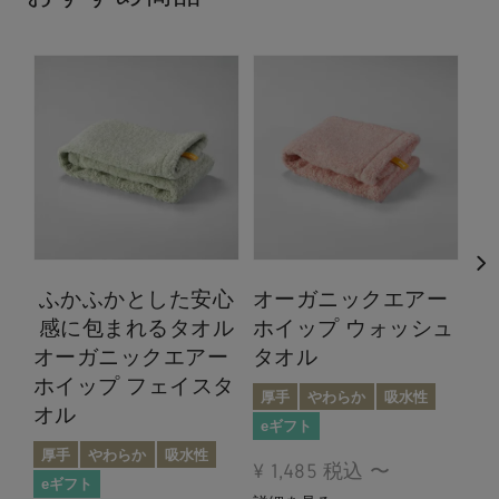
ふかふかとした安心
オーガニックエアー
感に包まれるタオル
ホイップ ウォッシュ
オーガニックエアー
タオル
オ
ホイップ フェイスタ
ホ
厚手
やわらか
吸水性
オル
厚
eギフト
厚手
やわらか
吸水性
吸
¥
1,485
税込
〜
eギフト