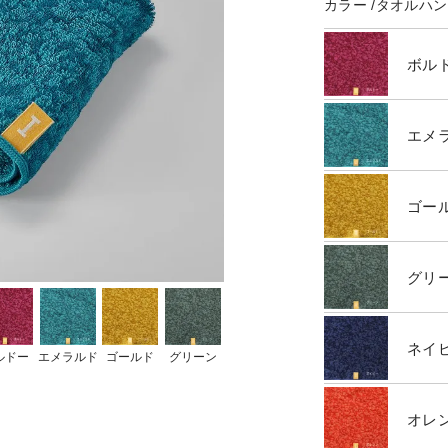
カラー
タオルハン
ボル
エメ
ゴー
グリ
ネイ
ルドー
エメラルド
ゴールド
グリーン
オレ