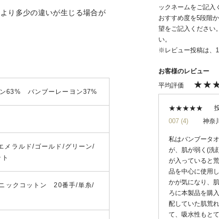
ックネームをご記入
により多少の違いが生じる場合が
おすすめ度を5段階
望をご記入ください
い。
※レビュー投稿は、
ン63% バンブーレーヨン37%
007
4
神奈
私はバンブータ
エメラルド/ゴールド/グリーン/
が、肌が弱く(洗
ット
が入っていると荒
品を中心に使用
かが気になり、
ガニックコットン 20番手/単糸/
ろに本製品を購
配していた肌荒
て、吸水性もと