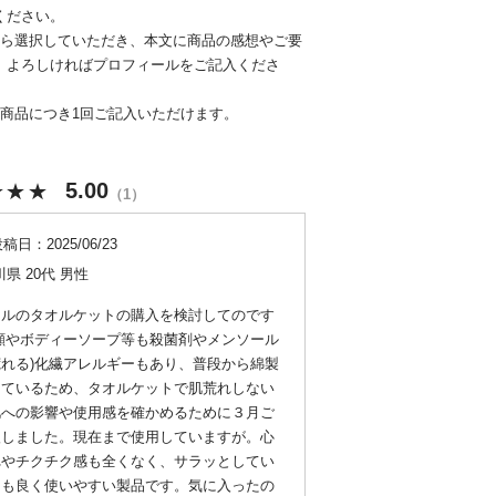
ください。
から選択していただき、本文に商品の感想やご要
。よろしければプロフィールをご記入くださ
1商品につき1回ご記入いただけます。
5.00
1
投稿日
2025/06/23
川県
20代
男性
オルのタオルケットの購入を検討してのです
顔やボディーソープ等も殺菌剤やメンソール
れる)化繊アレルギーもあり、普段から綿製
しているため、タオルケットで肌荒れしない
肌への影響や使用感を確かめるために３月ご
入しました。現在まで使用していますが。心
れやチクチク感も全くなく、サラッとしてい
ても良く使いやすい製品です。気に入ったの