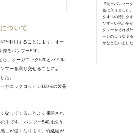
で先日バンブー
気に入りました
タオルの特にタ
びずらい色が多
りについて
グレーやそれ以
ーンのような明
37%利用することにより、オー
かなと思いまし
を誇るバンブー540。
なら、オーガニック520とパイル
バンブーを織り交ぜることによ
ました。
ーガニックコットン100%の製品
なくなってくる…とよく相談され
ルの中でも、バンブー540は洗う
た感じが強くなります。竹繊維が