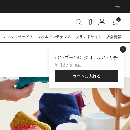
0
レンタル
サービス
タオル
メンテナンス
ブランド
サイト
店舗情報
バンブー540 タオルハンカチ
¥
1375
税込
カートに入れる