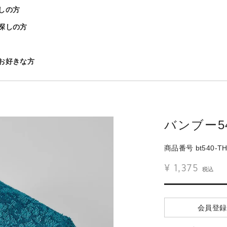
しの方
探しの方
お好きな方
バンブー5
商品番号
bt540-T
¥
1,375
税込
会員登録