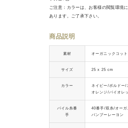
ご注意：カラーは、お客様の閲覧環境
あります。ご了承下さい。
商品説明
素材
オーガニックコット
サイズ
25 x 25 cm
カラー
ネイビー/ボルドー/
オレンジ/バイオレ
パイル糸番
40番手/双糸/オー
手
バンブーレーヨン