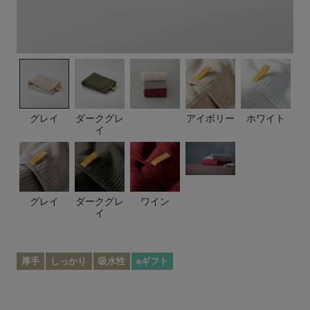
グレイ
ダークグレ
アイボリー
ホワイト
イ
グレイ
ダークグレ
ワイン
イ
厚手
しっかり
吸水性
eギフト