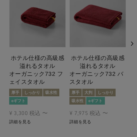
オ
ホテル仕様の高級感
ホテル仕様の高級感
ス
溢れるタオル
溢れるタオル
オーガニック732 フ
オーガニック732 バ
e
ェイスタオル
スタオル
¥
厚手
しっかり
吸水性
厚手
大判
しっかり
詳
eギフト
吸水性
eギフト
¥
3,300
税込
〜
¥
7,975
税込
〜
詳細を見る
詳細を見る