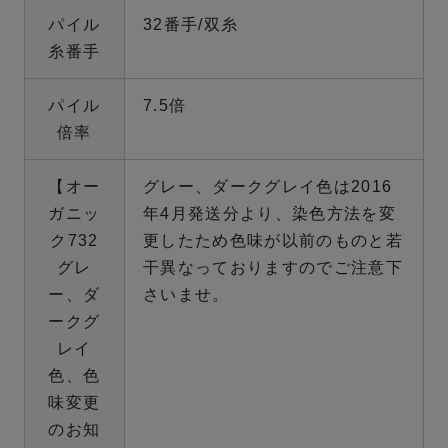
パイル
32番手/双糸
糸番手
パイル
7.5倍
倍率
【オー
グレー、ダークグレイ色は2016
ガニッ
年4月発送分より、染色方法を変
ク732
更したため色味が以前のものと若
グレ
干異なっておりますのでご注意下
ー、ダ
さいませ。
ークグ
レイ
色、色
味変更
のお知