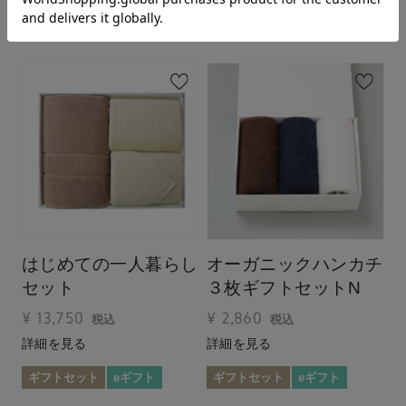
ギフトセット
eギフト
はじめての一人暮らし
オーガニックハンカチ
セット
３枚ギフトセットN
¥
13,750
¥
2,860
税込
税込
詳細を見る
詳細を見る
ギフトセット
eギフト
ギフトセット
eギフト