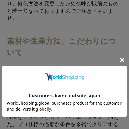
り、染色方法を変更したため色味が以前のもの
と若干異なっておりますのでご注意下さいま
せ。
素材や生産方法、こだわりにつ
いて
贅沢な糸使いのボリュームと圧倒的な
堅牢さ
タフなタオル。想定される最も過酷なヘビーな
ユースに耐えうる強いタオルをつくりました。
何度洗濯してもくたびれない。色落ちしない。
優美なデザインとカラーバリエーションで揃え
た、プロ仕様の過酷な条件を余裕でクリアする