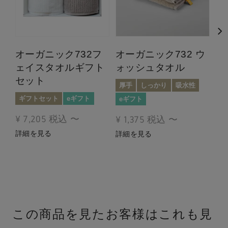
オーガニック732フ
オーガニック732 ウ
ェイスタオルギフト
ォッシュタオル
セット
オ
厚手
しっかり
吸水性
ス
ギフトセット
eギフト
eギフト
厚
¥
7,205
税込
〜
¥
1,375
税込
〜
吸
詳細を見る
詳細を見る
¥
詳
この商品を見たお客様はこれも見