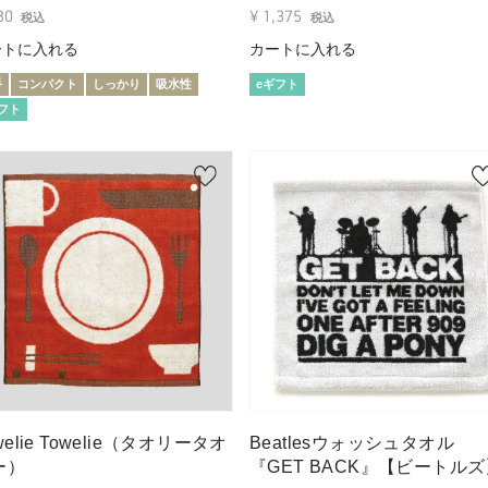
80
¥
1,375
税込
税込
ートに入れる
カートに入れる
手
コンパクト
しっかり
吸水性
eギフト
フト
welie Towelie（タオリータオ
Beatlesウォッシュタオル
ー）
『GET BACK』【ビートル