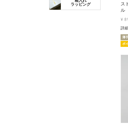
箱入れ
ス
ラッピング
ル
¥
8
詳
薄
ポ