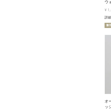
ウ
¥
1
詳
薄
オ
ッ