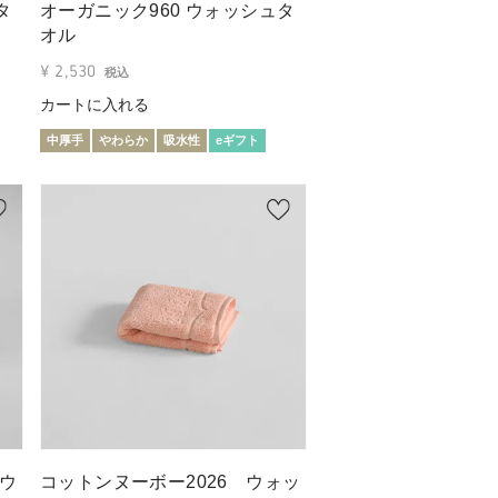
タ
オーガニック960 ウォッシュタ
オル
¥
2,530
税込
カートに入れる
中厚手
やわらか
吸水性
eギフト
ウ
コットンヌーボー2026 ウォッ