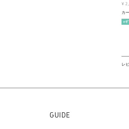
¥
2
カ
eギ
レ
GUIDE