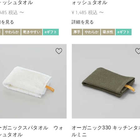
ォッシュタオル
ォッシュタオル
,485
税込
〜
¥
1,485
税込
〜
細を見る
詳細を見る
手
やわらか
乾きやすい
eギフト
厚手
やわらか
吸水性
eギフト
ーガニックスパタオル ウォ
オーガニック330 キッチンタ
シュタオル
ルミニ