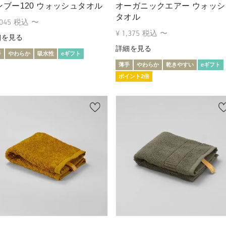
ンブー120 ウォッシュタオル
オーガニックエアー ウォッシ
タオル
,045
税込
〜
¥
1,375
税込
〜
細を見る
詳細を見る
手
やわらか
吸水性
eギフト
薄手
やわらか
乾きやすい
eギフト
ポイント2倍