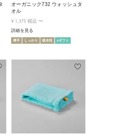
タ
オーガニック732 ウォッシュタ
オル
¥
1,375
税込
〜
詳細を見る
厚手
しっかり
吸水性
eギフト