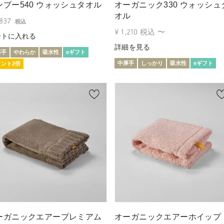
ンブー540 ウォッシュタオル
オーガニック330 ウォッシュ
オル
,837
税込
¥
1,210
税込
〜
ートに入れる
詳細を見る
厚手
やわらか
吸水性
eギフト
中厚手
しっかり
吸水性
eギフト
イント2倍
ーガニックエアープレミアム
オーガニックエアーホイップ 