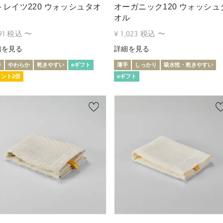
トレイツ220 ウォッシュタオ
オーガニック120 ウォッシュ
オル
91
税込
〜
¥
1,023
税込
〜
細を見る
詳細を見る
手
やわらか
乾きやすい
eギフト
薄手
しっかり
吸水性・乾きやすい
イント2倍
eギフト