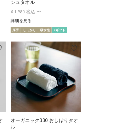
シュタオル
¥
1,980
税込
〜
詳細を見る
厚手
しっかり
吸水性
eギフト
オ
オーガニック330 おしぼりタオ
ル