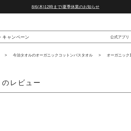
8/6(木)12時まで|夏季休業のお知らせ
ダブルポイント！夏をアクティブに楽しむ夏タオル
8/6(木)12時まで|夏季休業のお知らせ
・キャンペーン
公式アプリ
今治タオルのオーガニックコットンバスタオル
オーガニック1
トのレビュー