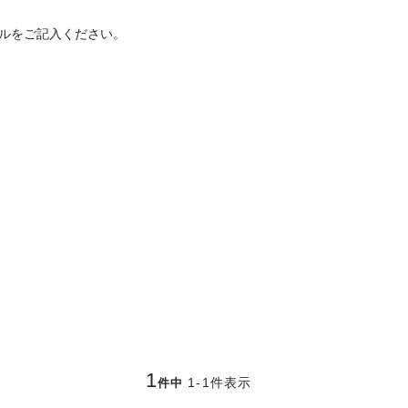
ルをご記入ください。
1
1
-
1
件表示
件中