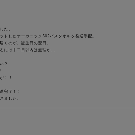
した。

トしたオーガニック502バスタオルを発送手配。

届くのが、誕生日の翌日。

には中二日以内は無理か...

い？



が！！

送完了！！
