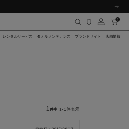
0
レンタル
サービス
タオル
メンテナンス
ブランド
サイト
店舗情報
1
1
-
1
件表示
件中