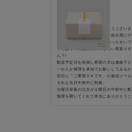
購入者
間に合わせてくれてありがとうございま
母の誕生日プレゼントに昨年自分用にゲッ
でも悲しいことに手配が遅かったせいで
やっぱり、刺繍を入れてもらい荷造りする
ん？!

配送予定日を前倒し希望の方は連絡下さ
一か八か無理を承知でお願いしてみるか!
翌日に「ご要望ＯＫです」の返信メール
それも当日午前中に到着。

火曜日深夜の注文が土曜日の午前中に配