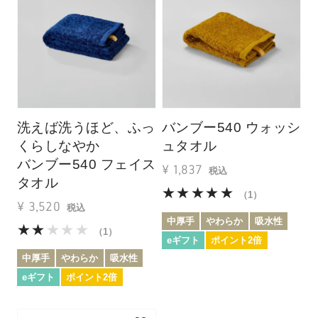
洗えば洗うほど、ふっ
バンブー540 ウォッシ
くらしなやか
ュタオル
バンブー540 フェイス
¥
1,837
税込
タオル
（1）
¥
3,520
税込
中厚手
やわらか
吸水性
（1）
eギフト
ポイント2倍
中厚手
やわらか
吸水性
eギフト
ポイント2倍