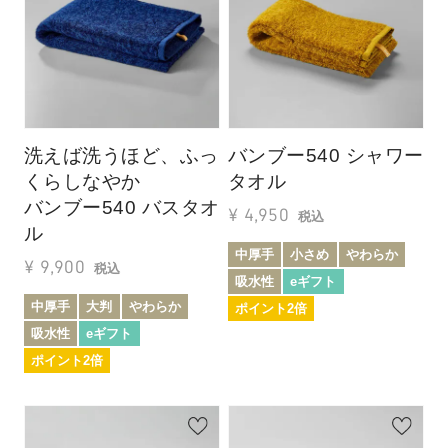
洗えば洗うほど、ふっ
バンブー540 シャワー
くらしなやか
タオル
バンブー540 バスタオ
¥
4,950
税込
ル
中厚手
小さめ
やわらか
¥
9,900
税込
吸水性
eギフト
中厚手
大判
やわらか
ポイント2倍
吸水性
eギフト
ポイント2倍