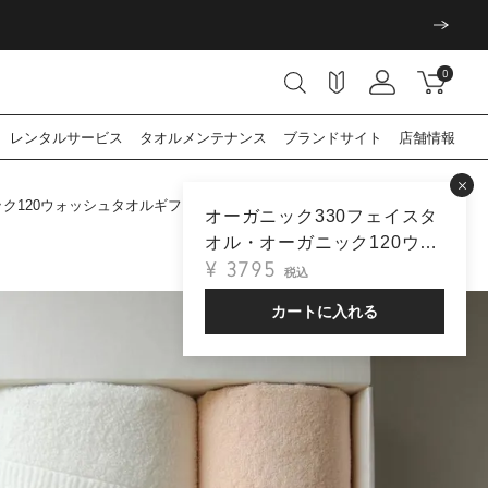
0
レンタル
サービス
タオル
メンテナンス
ブランド
サイト
店舗情報
ク120ウォッシュタオルギフトセット
オーガニック330フェイスタ
オル・オーガニック120ウォ
¥
3795
ッシュタオルギフトセット
税込
カートに入れる