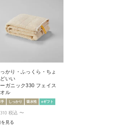
しっかり・ふっくら・ちょ
うどいい
ーガニック330 フェイス
タオル
厚手
しっかり
吸水性
eギフト
,310
税込
〜
細を見る