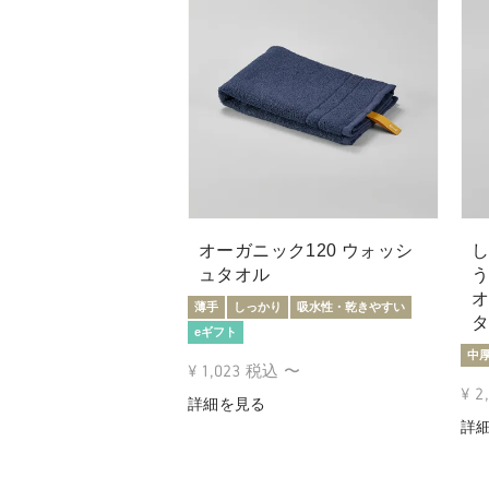
オーガニック120 ウォッシ
ュタオル
オ
薄手
しっかり
吸水性・乾きやすい
eギフト
中
¥
1,023
税込
〜
¥
2
詳細を見る
詳