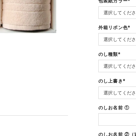
包装紙カラー
(必
須)
外箱リボン色
(必
須)
のし種類
(必
須)
のし上書き
(必
須)
のしお名前 ①
のしお名前 ②