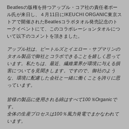
Beatlesの版権を持つアップル・コア社の責任者ポー
ル氏が来日し、４月11日にIKEUCHI ORGANIC東京ス
トアで開催されたBeatlesコラボタオル発売記念のト
ークイベントにて、このコラボレーションタオルにつ
いて以下のコメントを頂きました。
アップル社は、ビートルズとイエロー・サブマリンの
タオル製品で御社とコラボできることを嬉しく思って
います。私たちは、最近、繊維業界が環境に与える損
害についてを見聞きします。ですので、御社のよう
な、環境に配慮した会社と一緒に働くことを誇りに思
っています。
皆様の製品に使用される綿はすべて100％Organicで
す。
全体の生産プロセスは100％風力発電でまかなわれて
います。