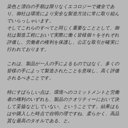
染色と漂白の手順は限りなくエコロジーで健全であ
り、御社は環境により安全な製造方法に常に取り組ん
でいらっしゃいます。
そしてこれらのすべてと同じく重要なこととして、御
社は製造工程において実際に働く皆様個々をそれぞれ
評価し、労働者の権利を保護し、公正な取引が確実に
行われております。
これは、製品が一人の手によるものではなく、多くの
皆様の手によって製造されたことを意味し、高く評価
されるべきことです。
特にすばらしい点は、環境へのコミットメントと労働
者の権利のいずれも、製品のクオリティーにおいて決
して妥協などしていない、ということです。結果はも
はや購入した時点で自明の理ですね、柔らかく、高品
質な最高のタオルである、と。