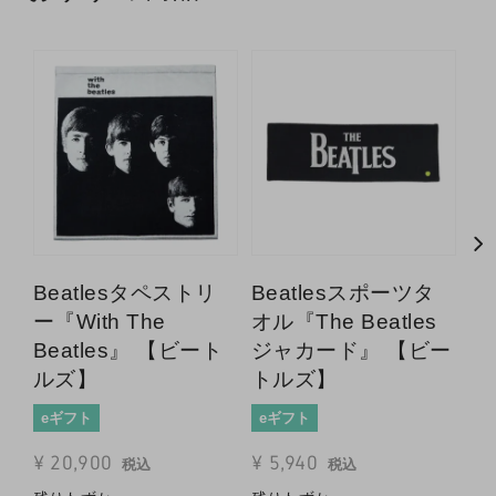
Beatlesタペストリ
Beatlesスポーツタ
B
ー『With The
オル『The Beatles
オ
Beatles』 【ビート
ジャカード』 【ビー
『s
ルズ】
トルズ】
【
eギフト
eギフト
e
¥
20,900
¥
5,940
¥
税込
税込