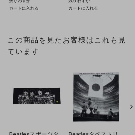
残りわずか
残りわずか
残
カートに入れる
カートに入れる
カ
この商品を見たお客様はこれも見
ています
Beatlesスポーツタ
Beatlesタペストリ
B