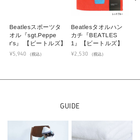
Beatlesスポーツタ
Beatlesタオルハン
B
オル『sgt.Peppe
カチ『BEATLES
オ
r's』 【ビートルズ】
1』【ビートルズ】
D
¥
5,940
¥
2,530
¥
5
（税込）
（税込）
GUIDE