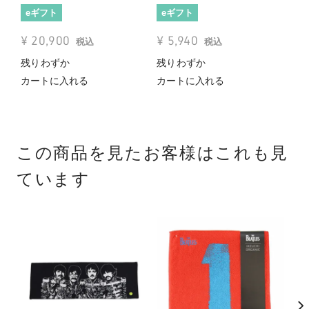
eギフト
eギフト
e
¥
20,900
¥
5,940
¥
税込
税込
残りわずか
残りわずか
残
カートに入れる
カートに入れる
カ
この商品を見たお客様はこれも見
ています