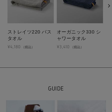
ストレイツ220 バス
オーガニック330 シ
バ
タオル
ャワータオル
ー
¥
4,180
¥
3,410
¥
4
（税込）
（税込）
GUIDE