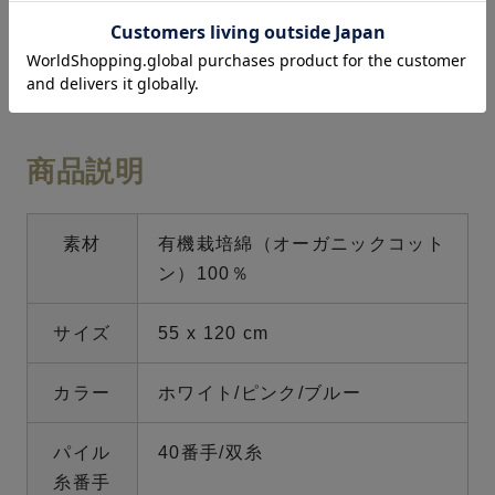
ご注意：カラーは、お客様の閲覧環境により多
少の違いが生じる場合があります。ご了承下さ
い。
商品説明
素材
有機栽培綿（オーガニックコット
ン）100％
サイズ
55 x 120 cm
カラー
ホワイト/ピンク/ブルー
パイル
40番手/双糸
糸番手