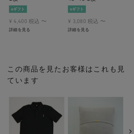
eギフト
eギフト
シ
e
¥
4,400
税込
〜
¥
3,080
税込
〜
¥
詳細を見る
詳細を見る
詳
この商品を見たお客様はこれも見
ています