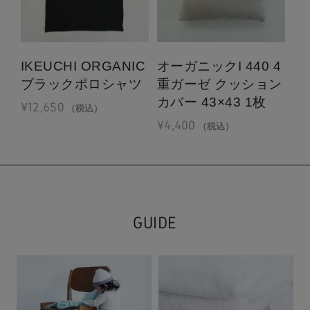
IKEUCHI ORGANIC
オーガニックI 440 4
オ
ブラックポロシャツ
重ガーゼ クッション
ン
カバー 43×43 1枚
¥
12,650
¥
1
（税込）
¥
4,400
（税込）
GUIDE