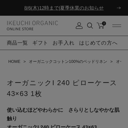
ダブルポイント！夏をアクティブに楽しむ夏タオル
8/6(木)12時まで|夏季休業のお知らせ
0
商品一覧
ギフト
お手入れ
はじめての方へ
HOME
オーガニックコットン100%のベッドリネン
オーガニ
オーガニックI 240 ピローケース
43×63 1枚
使い込むほどやわらかに さらりとしなやかな肌
触り
オーガニックI 240 ピローケース 43×63