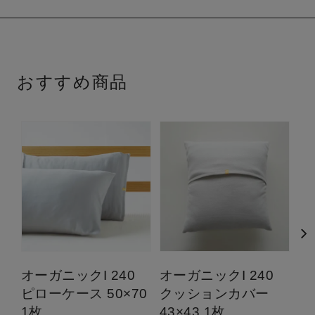
おすすめ商品
オーガニックI 240
オーガニックI 240
オ
ピローケース 50×70
クッションカバー
フ
1枚
43×43 1枚
ン