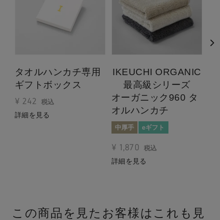
タオルハンカチ専用
IKEUCHI ORGANIC
オ
ギフトボックス
最高級シリーズ
タ
オーガニック960 タ
¥
242
税込
薄
オルハンカチ
詳細を見る
¥
中厚手
eギフト
詳
¥
1,870
税込
詳細を見る
この商品を見たお客様はこれも見