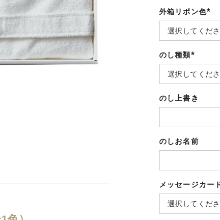
外箱リボン色
(必
須)
のし種類
(必
須)
のし上書き
のしお名前
メッセージカー
1色）