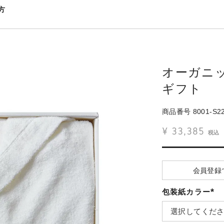
方
オーガニ
ギフト
商品番号
8001-S2
¥
33,385
税込
会員登録
包装紙カラー
(必
須)