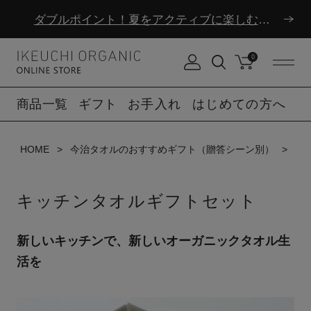
ダブルポイント！夏をアクティブに楽しむ夏タオル
8/6(木)12時まで|夏季休業のお知らせ
0
ダブルポイント！夏をアクティブに楽しむ夏タオル
商品一覧
ギフト
お手入れ
はじめての方へ
8/6(木)12時まで|夏季休業のお知らせ
HOME
今治タオルのおすすめギフト（贈答シーン別）
キ
キッチンタオルギフトセット
新しいキッチンで、新しいオーガニックタオル生
活を