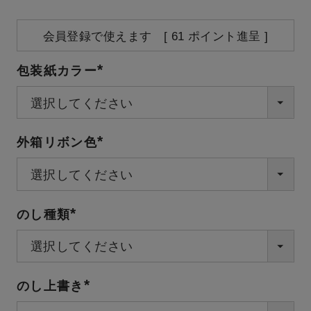
会員登録で使えます [
61
ポイント進呈 ]
包装紙カラー
(必
須)
外箱リボン色
(必
須)
のし種類
(必
須)
のし上書き
(必