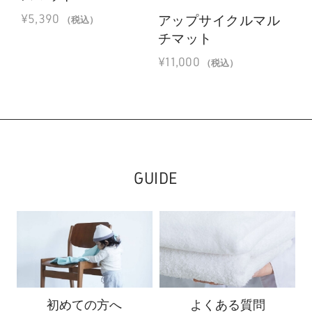
¥
5,390
アップサイクルマル
オ
（税込）
チマット
フ
ブ
¥
11,000
（税込）
¥
3
GUIDE
初めての方へ
よくある質問