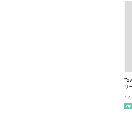
To
リ
¥
2
eギ