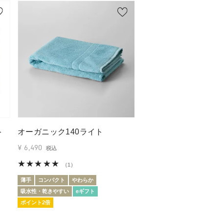
ト
オーガニック140ライト
¥
6,490
税込
（1）
薄手
コンパクト
やわらか
吸水性・乾きやすい
eギフト
ポイント2倍