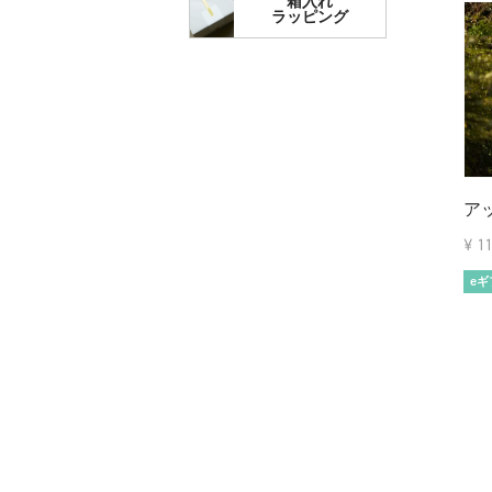
箱入れ
ラッピング
ア
¥
1
eギ