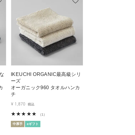
的な
IKEUCHI ORGANIC最高級シリ
ーズ
カ
オーガニック960 タオルハンカ
チ
¥
1,870
税込
（1）
中厚手
eギフト