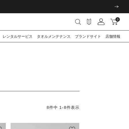
0
レンタル
サービス
タオル
メンテナンス
ブランド
サイト
店舗情報
8
件中
1
-
8
件表示