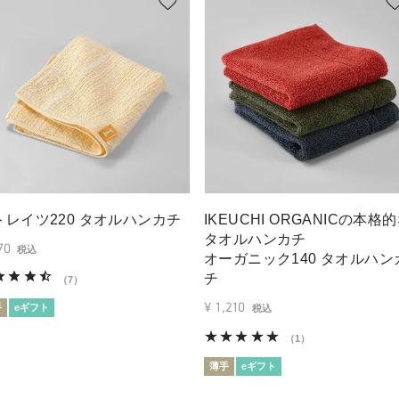
トレイツ220 タオルハンカチ
IKEUCHI ORGANICの本格
タオルハンカチ
70
税込
オーガニック140 タオルハン
チ
（7）
¥
1,210
手
eギフト
税込
（1）
薄手
eギフト