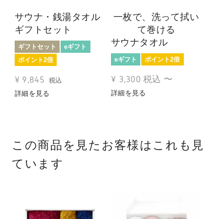
サウナ・銭湯タオル
一枚で、洗って拭い
銭
ギフトセット
て巻ける
e
サウナタオル
ギフトセット
eギフト
¥
eギフト
ポイント2倍
ポイント2倍
カ
¥
3,300
税込
〜
¥
9,845
税込
詳細を見る
詳細を見る
この商品を見たお客様はこれも見
ています