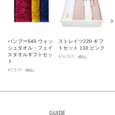
バンブー540 ウォッ
ストレイツ220 ギフ
サ
シュタオル・フェイ
トセット 110 ピンク
ギ
スタオルギフトセッ
¥
16,555
¥
9
（税込）
ト
¥
7,579
（税込）
GUIDE