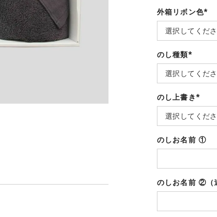
外箱リボン色
(必
須)
のし種類
(必
須)
のし上書き
(必
須)
のしお名前 ①
のしお名前 ②