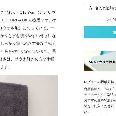
名入れ追加
だわり、113.7cm（いいサウ
返品
HI ORGANICの定番タオル
オ
（タオル地）になっていて、一
っかりと水を絞りやすい薄さにな
てしっかり織られた丈夫な手ぬぐ
っと巻きやすくなっています。畳
う軽さは、サウナ好きの方が手軽
います。
レビューの投稿方法
商品詳細ページの「
ックネームをご記入
おすすめ度を5段階
望をご記入ください
い。