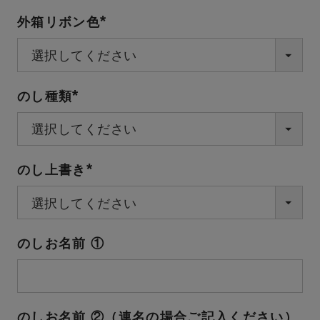
外箱リボン色
(必
須)
のし種類
(必
須)
のし上書き
(必
須)
のしお名前 ①
のしお名前 ②（連名の場合ご記入ください）