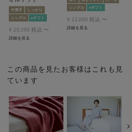
シングル
eギフト
厚
中厚手
しっかり
e
シングル
eギフト
¥
22,000
税込
〜
詳細を見る
¥
¥
20,350
税込
〜
詳
詳細を見る
この商品を見たお客様はこれも見
ています