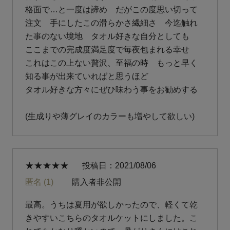
格面で…と一度は諦め　だがこの度思い切って
注文　手にしたこの滑らかさ繊細さ　今迄触れ
た事のない境地　タオル好きな自分としても　
ここまでの完成度満足度で毎夜包まれる幸せ　
これはこの上ない贅沢、至福の時　もっと早く
知る事が出来ていればと思うほど　

タオル好きな方々にぜひ味わう事をお勧めする

(生成りや薄グレイのカラーも増やして欲しい)
投稿日
2021/08/06
匿名
1
購入者
非公開
最高。うちは夏用が欲しかったので、軽くて乾
きやすいこちらのタオルケットにしました。こ