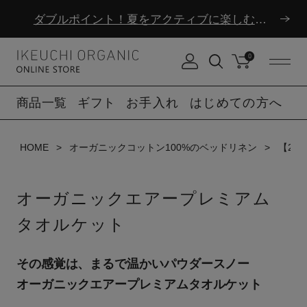
ダブルポイント！夏をアクティブに楽しむ夏タオル
8/6(木)12時まで|夏季休業のお知らせ
0
ダブルポイント！夏をアクティブに楽しむ夏タオル
商品一覧
ギフト
お手入れ
はじめての方へ
8/6(木)12時まで|夏季休業のお知らせ
HOME
オーガニックコットン100%のベッドリネン
【20
オーガニックエアープレミアム
タオルケット
その感覚は、まるで温かいパウダースノー
オーガニックエアープレミアムタオルケット