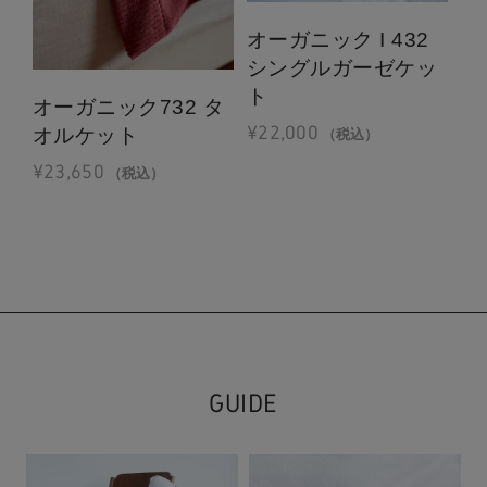
オーガニック I 432
オ
シングルガーゼケッ
ダ
ト
¥
3
オーガニック732 タ
¥
22,000
オルケット
（税込）
¥
23,650
（税込）
GUIDE