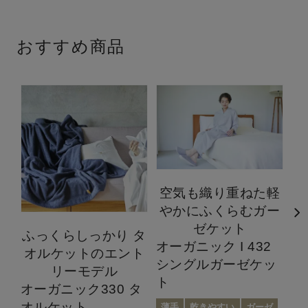
おすすめ商品
空気も織り重ねた軽
やかにふくらむガー
ゼケット
ふっくらしっかり タ
オーガニック I 432
オルケットのエント
シングルガーゼケッ
オ
リーモデル
ト
ホ
オーガニック330 タ
ト
オルケット
薄手
乾きやすい
ガーゼ