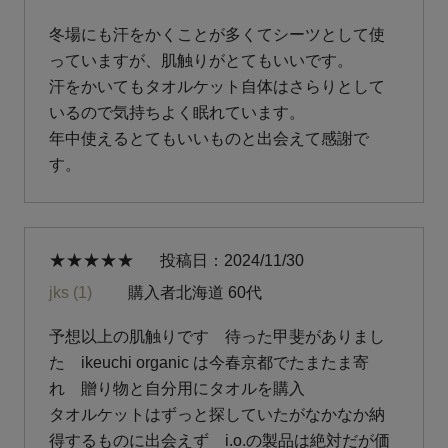
冬場にも汗をかくことが多くてシーツとして使
っていますが、肌触りがとてもいいです。

汗をかいてもタオルケット自体はさらりとして
いるので気持ちよく眠れています。

年中使えるとてもいいものと出会えて感謝で
す。
投稿日
2024/11/30
jks
1
購入者
北海道
60代
予想以上の肌触りです　待った甲斐がありまし
た　ikeuchi organic は今春京都でたまたま寄
れ　贈り物と自分用にタオルを購入　

タオルケットはずっと探していたがなかなか納
得するものに出会えず　i.o.の製品は絶対だが価