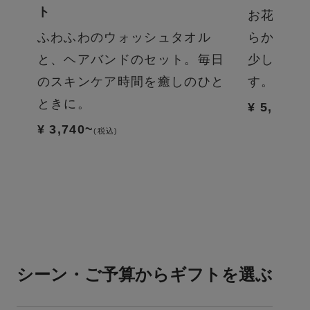
ト
お花見の
上質
ふわふわのウォッシュタオル
らかなカ
てい
と、ヘアバンドのセット。毎日
少し楽し
りの
のスキンケア時間を癒しのひと
す。
ときに。
¥ 5,445
(税
¥ 3,740~
(税込)
シーン・ご予算からギフトを選ぶ