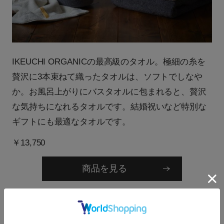
IKEUCHI ORGANICの最高級のタオル。極細の糸を
贅沢に3本束ねて織ったタオルは、ソフトでしなや
か。お風呂上がりにバスタオルに包まれると、贅沢
な気持ちになれるタオルです。結婚祝いなど特別な
ギフトにも最適なタオルです。
￥13,750
商品を見る
コットンヌーボー