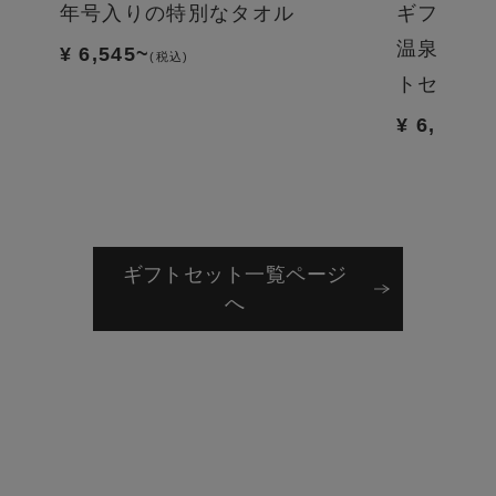
に包
年号入りの特別なタオル
ギフトセ
なれ
温泉好き
¥ 6,545~
(税込)
いな
トセット
¥ 6,985
(税
ギフトセット一覧ページ
へ